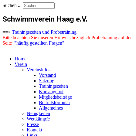
Suchen ...
Schwimmverein Haag e.V.
==>
Trainingszeiten und Probetraining
Bitte beachten Sie unseren Hinweis bezüglich Probetraining auf der
Seite
"häufig gestellten Fragen"
Home
Verein
Vereinsinfos
Vorstand
Satzung
Trainingszeiten
Kursangebot
Mitgliedsbeiträge
Beitrittsformular
Allgemeines
Neuigkeiten
Wettkämpfe
Presse
Kontakt
Links