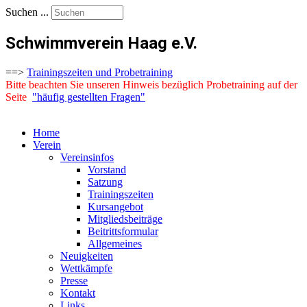
Suchen ...
Schwimmverein Haag e.V.
==>
Trainingszeiten und Probetraining
Bitte beachten Sie unseren Hinweis bezüglich Probetraining auf der
Seite
"häufig gestellten Fragen"
Home
Verein
Vereinsinfos
Vorstand
Satzung
Trainingszeiten
Kursangebot
Mitgliedsbeiträge
Beitrittsformular
Allgemeines
Neuigkeiten
Wettkämpfe
Presse
Kontakt
Links