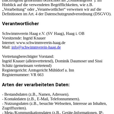
(nachfolgend gemeinsam bezeichnet als „Onlineangebot“). Im
Hinblick auf die verwendeten Begrifflichkeiten, wie z.B.
„Verarbeitung“ oder „Verantwortlicher“ verweisen wir auf die
Definitionen im Art. 4 der Datenschutzgrundverordnung (DSGVO).
Verantwortlicher
Schwimmverein Haag e.V. (SV Haag), Haag i. OB
Vorsitzende: Ingrid Knauer
Internet: www.schwimmverein-haag.de
Mail:
info@schwimmverein-haag.de
Vertretungberechtigter Vorstand:
Ingrid Knauer (alleinvertretend), Dominik Daumoser und Sissi
Schätz (gemeinsam vertretend)
Registergericht: Amtsgericht Mühldorf a. Inn
Registernummer: VR 663
Arten der verarbeiteten Daten:
- Bestandsdaten (z.B., Namen, Adressen).
- Kontaktdaten (z.B., E-Mail, Telefonnummern).
- Nutzungsdaten (z.B., besuchte Webseiten, Interesse an Inhalten,
Zugriffszeiten).
- Meta-/Kommunikationsdaten (z.B., Geräte-Informationen, IP-